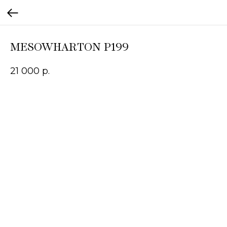
MESOWHARTON P199
21 000
р.