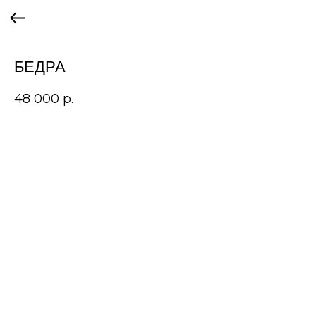
БЕДРА
48 000
р.